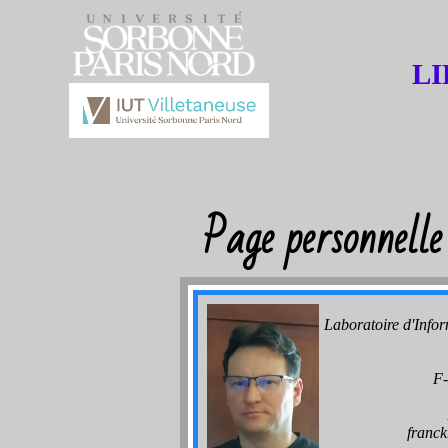
LI
Page personnel
Laboratoire d'Infor
F
rf.31s