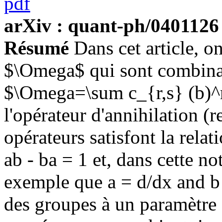
pdf
arXiv : quant-ph/0401126
Résumé
Dans cet article, o
$\Omega$ qui sont combinai
$\Omega=\sum c_{r,s} (b)^r 
l'opérateur d'annihilation (r
opérateurs satisfont la rela
ab - ba = 1 et, dans cette no
exemple que a = d/dx and b 
des groupes à un paramètre