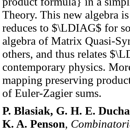
product formula} in a simpl
Theory. This new algebra i
reduces to $\LDIAG$ for so
algebra of Matrix Quasi-S
others, and thus relates $\
contemporary physics. Moreo
mapping preserving products
of Euler-Zagier sums.
P. Blasiak, G. H. E. Duch
K. A. Penson
,
Combinatoria