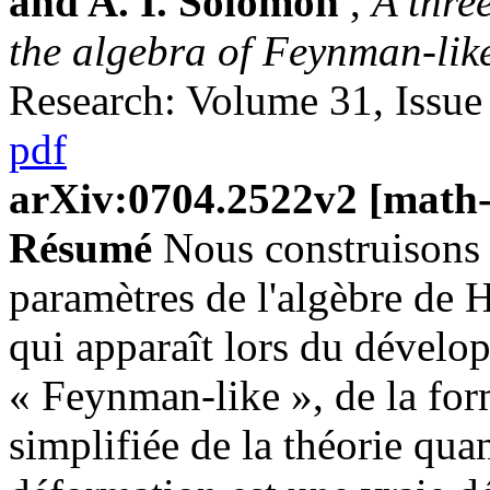
and A. I. Solomon
,
A thre
the algebra of Feynman-li
Research: Volume 31, Issue
pdf
arXiv:0704.2522v2 [math
Résumé
Nous construisons 
paramètres de l'algèbre de 
qui apparaît lors du dével
« Feynman-like », de la for
simplifiée de la théorie qu