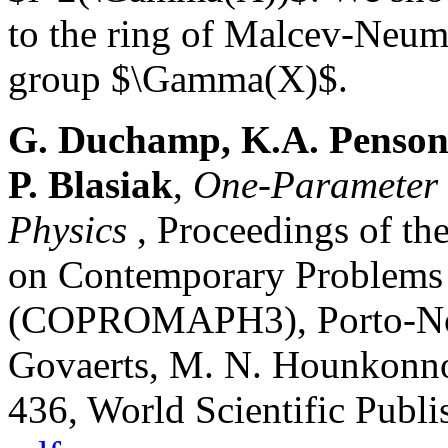
to the ring of Malcev-Neuma
group $\Gamma(X)$.
G. Duchamp, K.A. Penson,
P. Blasiak
,
One-Parameter 
Physics
, Proceedings of th
on Contemporary Problems 
(COPROMAPH3), Porto-Nov
Govaerts, M. N. Hounkonno
436, World Scientific Publi