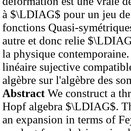
déformation est une vraie d
à $\LDIAG$ pour un jeu de p
fonctions Quasi-symétrique
autre et donc relie $\LDIAG
la physique contemporaine. 
linéaire sujective compatibl
algèbre sur l'algèbre des s
Abstract
We construct a th
Hopf algebra $\LDIAG$. This
an expansion in terms of F