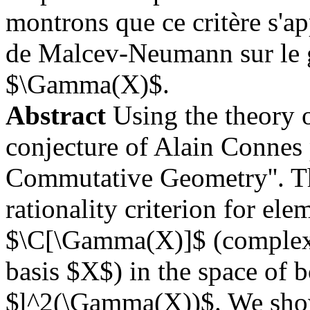
montrons que ce critère s'ap
de Malcev-Neumann sur le 
$\Gamma(X)$.
Abstract
Using the theory 
conjecture of Alain Connes
Commutative Geometry''. Th
rationality criterion for ele
$\C[\Gamma(X)]$ (complex a
basis $X$) in the space of 
$l^2(\Gamma(X))$. We show t