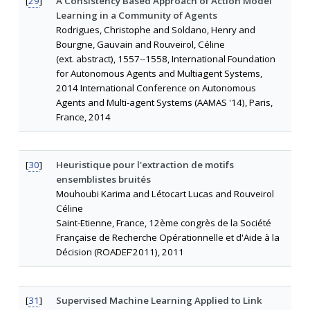
[
29
]
A Consistency Based Approach of Action Model
Learning in a Community of Agents
Rodrigues, Christophe and Soldano, Henry and
Bourgne, Gauvain and Rouveirol, Céline
(ext. abstract), 1557--1558, International Foundation
for Autonomous Agents and Multiagent Systems,
2014 International Conference on Autonomous
Agents and Multi-agent Systems (AAMAS '14), Paris,
France, 2014
[
30
]
Heuristique pour l'extraction de motifs
ensemblistes bruités
Mouhoubi Karima and Létocart Lucas and Rouveirol
Céline
Saint-Etienne, France, 12ème congrès de la Société
Française de Recherche Opérationnelle et d'Aide à la
Décision (ROADEF'2011), 2011
[
31
]
Supervised Machine Learning Applied to Link