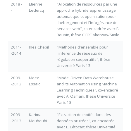
2018 -
Etienne
"Allocation de ressources par une
-
Leclercq
approche hybride apprentissage
automatique et optimisation pour
l'hébergement et l'infogérance de
services web", co-encadrée avec F.
Roupin, thèse CIFRE Alterway/Smile
2011-
Ines Chebil
"Méthodes d'ensemble pour
-2014
l'inférence de réseaux de
régulation coopératifs", thèse
Université Paris 13
2009-
Moez
"Model-Driven Data Warehouse
-2013
Essaidi
and its Automation using Machine
Learning Techniques", co-encadré
avec A. Osmani, thèse Université
Paris 13
2009-
Karima
"Extraction de motifs dans des
-2013
Mouhoubi
données bruitées", co-encadrée
avec L. Létocart, thèse Université