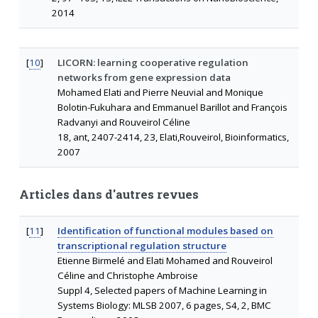
2014
[
10
]
LICORN: learning cooperative regulation
networks from gene expression data
Mohamed Elati and Pierre Neuvial and Monique
Bolotin-Fukuhara and Emmanuel Barillot and François
Radvanyi and Rouveirol Céline
18, ant, 2407-2414, 23, Elati,Rouveirol, Bioinformatics,
2007
Articles dans d'autres revues
[
11
]
Identification of functional modules based on
transcriptional regulation structure
Etienne Birmelé and Elati Mohamed and Rouveirol
Céline and Christophe Ambroise
Suppl 4, Selected papers of Machine Learning in
Systems Biology: MLSB 2007, 6 pages, S4, 2, BMC