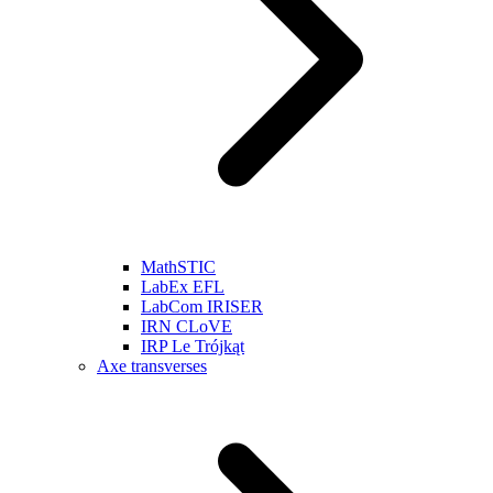
MathSTIC
LabEx EFL
LabCom IRISER
IRN CLoVE
IRP Le Trójkąt
Axe transverses