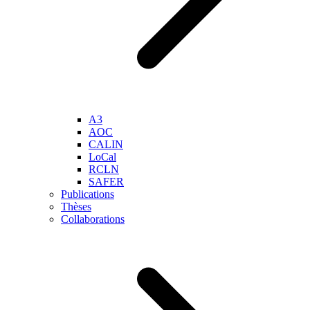
A3
AOC
CALIN
LoCal
RCLN
SAFER
Publications
Thèses
Collaborations