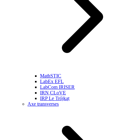
MathSTIC
LabEx EFL
LabCom IRISER
IRN CLoVE
IRP Le Trójkąt
Axe transverses