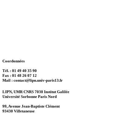
Coordonnées
Tél. : 01 49 40 35 90
Fax : 01 48 26 07 12
Mail : contact@lipn.univ-paris13.fr
LIPN, UMR CNRS 7030 Institut Galilée
Université Sorbonne Paris Nord
99, Avenue Jean-Baptiste Clément
93430 Villetaneuse