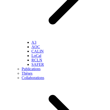
A3
AOC
CALIN
LoCal
RCLN
SAFER
Publications
Thèses
Collaborations